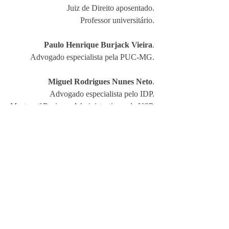
Juiz de Direito aposentado.
Professor universitário.
Paulo Henrique Burjack Vieira
.
Advogado especialista pela PUC-MG.
Miguel Rodrigues Nunes Neto
.
Advogado especialista pelo IDP.
Master of Business Administration
 pela USP.
Professor universitário.
#GLP
#Responsabilidadecivil
#Cartel
Artigos